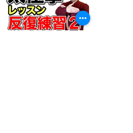
太極拳レッスン（攬雀尾-単鞭）
反復練習で絶対的な太極拳の上達を
目指す！
１）振り返らずに反復レッスン。前
向きの動きを基礎練習として繰り返
す。
２）【攬雀尾-単鞭】
①前半/反復レッスン。②後半/ポイン
トをさらに詳しく解説。
※この動画の 2）【攬雀尾-単鞭】②
後半/ポイントをさらに詳しく解説は
有料会員様だけがご覧いただけま
す。
この動画の１）と２）①はYouTube
でもご覧いただけます。