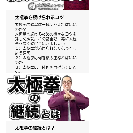
太極拳を続けられるコツ
太極拳の練習は一体何をすればいい
のか？
太極拳を続けるための様々なコツを
詳しく解説。この動画で一緒に太極
拳を長く続けていきましょう！
１）太極拳が続けられなくなってし
まう原因
２）太極拳は何を積み重ねればいい
のか
３）太極拳は一体何を目指している
のか
※この動画の6分38秒以降のもくじ
2）3）は有料会員様だけがご覧いた
だけます。１）はYouTubeでもご覧
いただけます。
太極拳の継続とは？