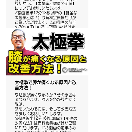
りたかった【太極拳と健康の関係】
についてお話しいたします。
※動画後半12分13秒以降の【健全な
太極拳とは？】は有料会員様だけが
ご覧いただけます。この動画の前半
のみYouTubeでもご覧いただけま
す。
太極拳で膝が痛くなる原因と改
善方法！
なぜ膝が痛くなるのか？その原因は
３つあります。原因をわかりやすく
説明。
膝をいたわる方法、そして改善方法
を詳しくお話しいたします。
※動画後半12分16秒以降の【膝痛の
改善方法】は有料会員様だけがご覧
いただけます。この動画の前半のみ