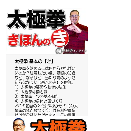
太極拳 基本の「き」
太極拳を始めるには何からやればい
いのか？注意したい点、基礎の知識
など、なるほど！当たり前のようで
知らなかった【基本のき】を解説。
1）太極拳の姿勢や動きの法則
2）太極拳は動と静
3）太極拳二つの基本動作
4）太極拳の身体と頭づくり
※この動画の 22分20秒からの【4)太
極拳の体と頭づくり】は有料会員様
だけがご覧いただけます。この動画
の1）2）3）はYouTubeでもご覧い
ただけます。