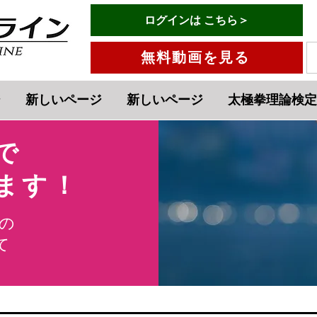
有料会員ログインはこちら→
ログインは こちら＞
メニュー
無料動画を見る
ジ
新しいページ
新しいページ
太極拳理論検定
で
きます！
の
​