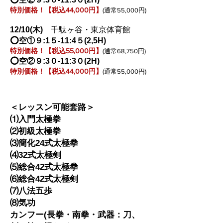
特別価格！【税込44,000円】
(通常55,000円)
12/10
(木
)
千駄ヶ谷・東京体育館
⭕️空①９:1５-11:4５(2,5H)
特別価格！【税込55,000円】
(通常68,750円)
⭕️空②９:3０-11:3０(2H)
特別価格！【税込44,000円】
(通常55,000円)
＜レッスン可能套路＞
⑴入門太極拳
⑵初級太極拳
⑶簡化24式太極拳
⑷32式太極剣
⑸総合42式太極拳
⑹総合42式太極剣
⑺
八法五歩
⑻気功
カンフー(長拳・南拳・武器：刀、