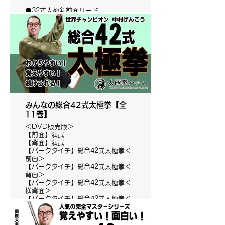
⚫️32式太極剣前面リード
みんなの総合42式太極拳【全
11巻】
＜DVD販売版＞
【前面】演武
【背面】演武
【パークタイチ】総合42式太極拳＜
前面＞
【パークタイチ】総合42式太極拳＜
背面＞
【パークタイチ】総合42式太極拳＜
横背面＞
【パークタイチ】総合42式太極拳＜
横前面＞
【上からの視点】動作方向・腕の形
【第一段】1-10