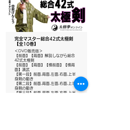
【第二段】11-18
【第三段】19-28
【第四段】29-42
完全マスター総合42式太極剣
【全10巻】
＜DVD販売版＞
【前面】【背面】解説しながら総合
42式太極剣
【前面】【背面】【横前面】【横背
面】演武
【第一段】前面,背面,左面,右面,上半
身剣の動き
【第二段】前面,背面,左面,右面,上半
身剣の動き
【第三段】前面,背面,左面,右面,上半
身剣の動き
【第四段】前面,背面,左面,右面,上半
身剣の動き
太極拳理論検定
有料会員お申込み