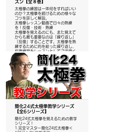
スン【全８巻】
太極拳の練習は一体何をすればいい
のか？太極拳を続けるための様々な
コツを詳しく解説。
太極拳レッスン動画で日々の熟練
を！反復・技術・熟練
太極拳を覚えるのにも、また覚えて
からも最も重要なのは「繰り返し」
「反復」することです。太極拳を熟
練するために的を絞った繰り返し、
反復練習をレッスンとしてご活用く
ださい！
簡化24式太極拳教学シリーズ
【全6シリーズ】
簡化24式太極拳を覚えるための教学
シリーズ！
1.完全マスター簡化24式太極拳＜