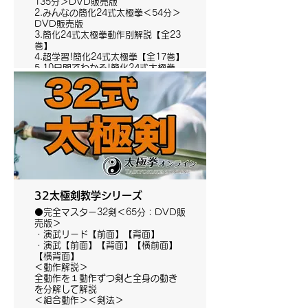
135分＞DVD販売版
2.みんなの簡化24式太極拳＜54分＞
DVD販売版
3.簡化24式太極拳動作別解説【全23
巻】
4.超学習!簡化24式太極拳【全17巻】
5.10日間でわかる!簡化24式太極拳
【全10巻】
6.スピード学習簡化24式太極拳【全2
巻】
32太極剣教学シリーズ
⚫️完全マスター32剣＜65分：DVD販
売版＞
・演武リード【前面】【背面】
・演武【前面】【背面】【横前面】
【横背面】
＜動作解説＞
全動作を１動作ずつ剣と全身の動き
を分解して解説
＜組合動作＞＜剣法＞