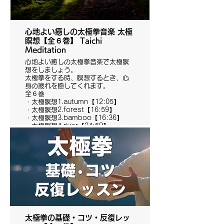
心地よい癒しの太極拳音楽 太極
瞑想【全６巻】 Taichi
Meditation
心地よい癒しの太極拳音楽で太極瞑
想をしましょう。
太極拳をする時、瞑想するとき、心
身の疲れを癒してくれます。
全６巻
・太極瞑想1.autumn【12:05】
・太極瞑想2.forest【16:59】
・太極瞑想3.bamboo【16:36】
・太極瞑想4.river【24:59】
・太極瞑想5.water【19:26】
・太極瞑想6.lake【25:34】
太極拳の基礎・コツ・反復レッ