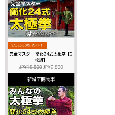
SALE6,000円OFF！
完全マスター 簡化24式太極拳【2
枚組】
一般價格
促銷價格
JP¥15,800
JP¥9,800
新增至購物車