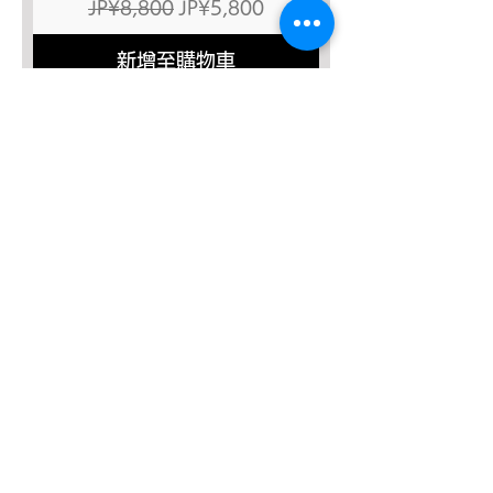
一般價格
促銷價格
JP¥8,800
JP¥5,800
新增至購物車
SALE４０％OFF!!!
太極八法五歩 完全マスター
一般價格
促銷價格
JP¥12,120
JP¥7,272
新增至購物車