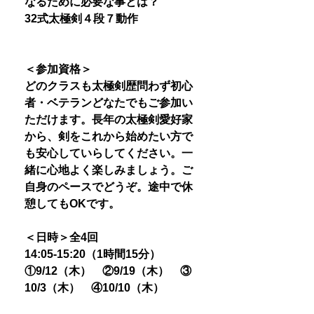
なるために必要な事とは？
32式太極剣４段７動作
＜参加資格＞
どのクラスも太極剣歴問わず初心
者・ベテランどなたでもご参加い
ただけます。長年の太極剣愛好家
から、剣をこれから始めたい方で
も安心していらしてください。一
緒に心地よく楽しみましょう。ご
自身のペースでどうぞ。途中で休
憩してもOKです。
＜日時＞全4回
14:05-15:20（1時間15分）
①9/12（木） ②9/19（木） ③
10/3（木） ④10/10（木）