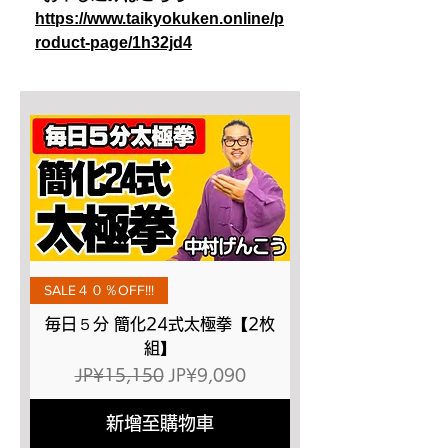
https://www.taikyokuken.online/p
roduct-page/1h32jd4
SALE４０％OFF!!!
毎日５分 簡化24式太極拳【2枚
組】
一般價格
促銷價格
JP¥15,150
JP¥9,090
新增至購物車