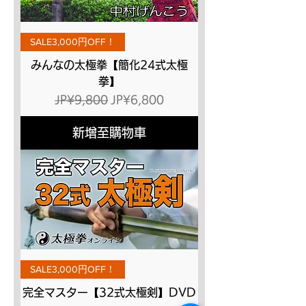
SALE3,000円OFF！
みんなの太極拳【簡化24式太極
拳】
一般價格
促銷價格
JP¥9,800
JP¥6,800
新增至購物車
SALE3,000円OFF！
完全マスター【32式太極剣】DVD