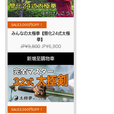
SALE3,000円OFF！
みんなの太極拳【簡化24式太極
拳】
一般價格
促銷價格
JP¥9,800
JP¥6,800
新增至購物車
SALE3,000円OFF！