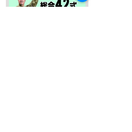
SALE４０％OFF！
みんなの総合42式太極拳【２枚
組】
一般價格
促銷價格
JP¥13,635
JP¥8,181
新增至購物車