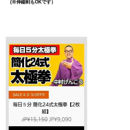
(※伸縮剣もOKです）
SALE４０％OFF!!!
毎日５分 簡化24式太極拳【2枚
組】
一般價格
促銷價格
JP¥15,150
JP¥9,090