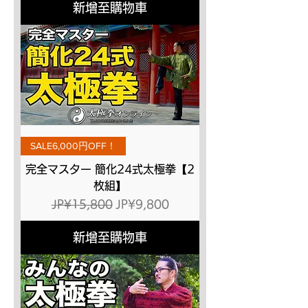
新增至購物車
SALE6,000円OFF！
完全マスター 簡化24式太極拳【2
枚組】
一般價格
促銷價格
JP¥15,800
JP¥9,800
新增至購物車