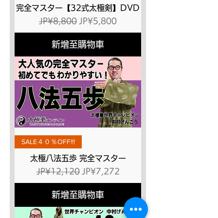
完全マスター【32式太極剣】DVD
一般價格
促銷價格
JP¥8,800
JP¥5,800
新增至購物車
SALE４０％OFF!!!
太極八法五歩 完全マスター
一般價格
促銷價格
JP¥12,120
JP¥7,272
新增至購物車