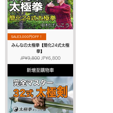
SALE3,000円OFF！
みんなの太極拳【簡化24式太極
拳】
一般價格
促銷價格
JP¥9,800
JP¥6,800
新增至購物車