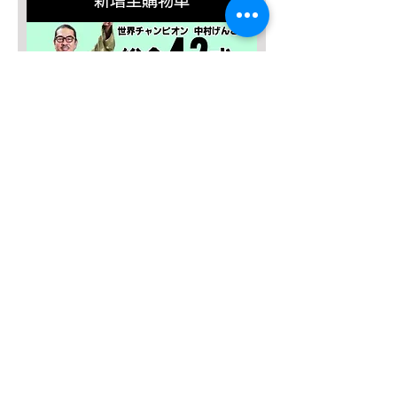
新增至購物車
SALE４０％OFF！
みんなの総合42式太極拳【２枚
組】
一般價格
促銷價格
JP¥13,635
JP¥8,181
新增至購物車