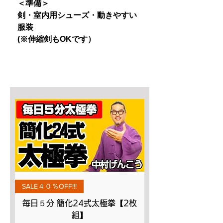
＜準備＞
剣・室内用シューズ・動きやすい
服装
(※伸縮剣もOKです）
SALE４０％OFF!!!
毎日５分 簡化24式太極拳【2枚
組】