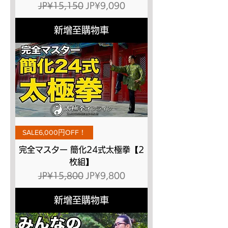
一般價格
促銷價格
JP¥15,150
JP¥9,090
新增至購物車
SALE6,000円OFF！
完全マスター 簡化24式太極拳【2
枚組】
一般價格
促銷價格
JP¥15,800
JP¥9,800
新增至購物車