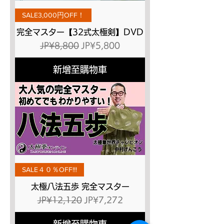
SALE3,000円OFF！
完全マスター【32式太極剣】DVD
一般價格
促銷價格
JP¥8,800
JP¥5,800
新增至購物車
SALE４０％OFF!!!
太極八法五歩 完全マスター
一般價格
促銷價格
JP¥12,120
JP¥7,272