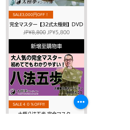
SALE3,000円OFF！
完全マスター【32式太極剣】DVD
一般價格
促銷價格
JP¥8,800
JP¥5,800
新增至購物車
SALE４０％OFF!!!
太極八法五歩 完全マスター
一般價格
促銷價格
JP¥12,120
JP¥7,272