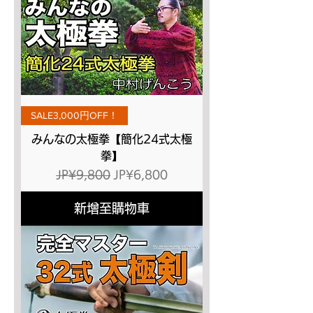
SALE3,000円OFF！
みんなの太極拳【簡化24式太極
拳】
一般價格
促銷價格
JP¥9,800
JP¥6,800
新增至購物車