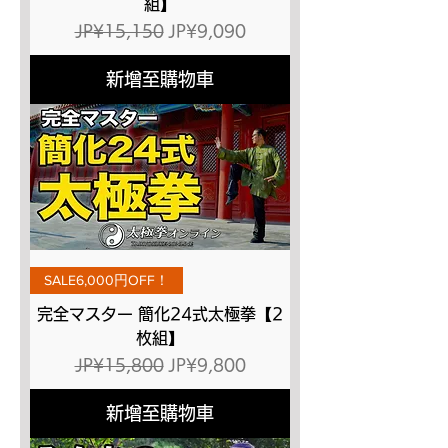
組】
一般價格
促銷價格
JP¥15,150
JP¥9,090
新增至購物車
SALE6,000円OFF！
完全マスター 簡化24式太極拳【2
枚組】
一般價格
促銷價格
JP¥15,800
JP¥9,800
新增至購物車