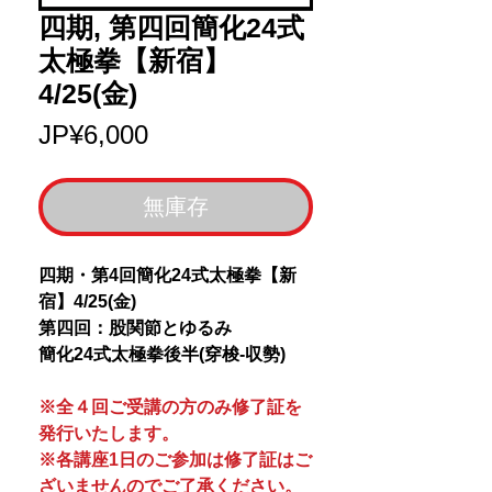
四期, 第四回簡化24式
太極拳【新宿】
4/25(金)
價
JP¥6,000
格
無庫存
四期・第4回簡化24式太極拳【新
宿】4/25(金)
第四回：股関節とゆるみ
簡化24式太極拳後半(穿梭-収勢)
※全４回ご受講の方のみ修了証を
発行いたします。
※各講座1日のご参加は修了証はご
ざいませんのでご了承ください。