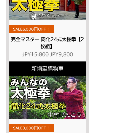
SALE6,000円OFF！
完全マスター 簡化24式太極拳【2
枚組】
一般價格
促銷價格
JP¥15,800
JP¥9,800
新增至購物車
SALE3,000円OFF！