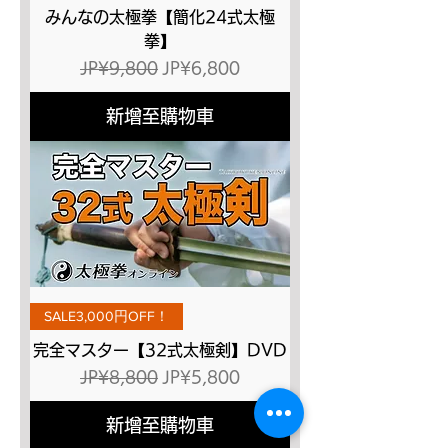
みんなの太極拳【簡化24式太極
拳】
一般價格
促銷價格
JP¥9,800
JP¥6,800
新增至購物車
SALE3,000円OFF！
完全マスター【32式太極剣】DVD
一般價格
促銷價格
JP¥8,800
JP¥5,800
新增至購物車