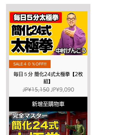
SALE４０％OFF!!!
毎日５分 簡化24式太極拳【2枚
組】
一般價格
促銷價格
JP¥15,150
JP¥9,090
新增至購物車