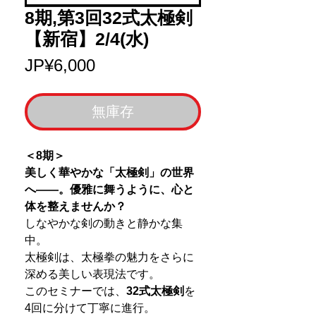
8期,第3回32式太極剣
【新宿】2/4(水)
價
JP¥6,000
格
無庫存
＜8期＞
美しく華やかな「太極剣」の世界
へ――。優雅に舞うように、心と
体を整えませんか？
しなやかな剣の動きと静かな集
中。
太極剣は、太極拳の魅力をさらに
深める美しい表現法です。
このセミナーでは、
32式太極剣
を
4回に分けて丁寧に進行。