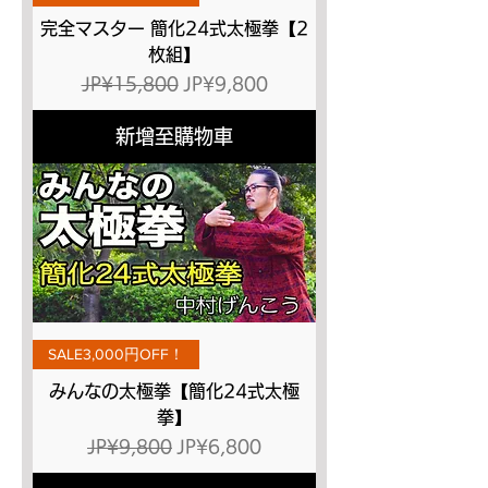
完全マスター 簡化24式太極拳【2
枚組】
一般價格
促銷價格
JP¥15,800
JP¥9,800
新增至購物車
SALE3,000円OFF！
みんなの太極拳【簡化24式太極
拳】
一般價格
促銷價格
JP¥9,800
JP¥6,800