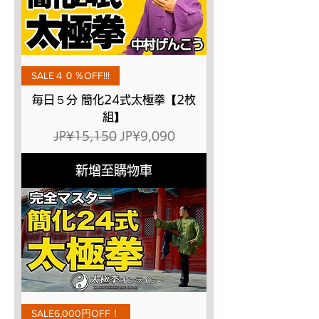
SALE４０％OFF!!!
毎日５分 簡化24式太極拳【2枚
組】
一般價格
促銷價格
JP¥15,150
JP¥9,090
新增至購物車
SALE6,000円OFF！