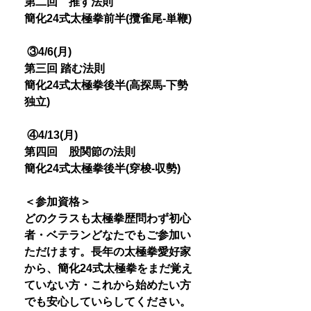
第二回 推す法則
簡化24式太極拳前半(攬雀尾-単鞭)
③4/6(月)
第三回 踏む法則
簡化24式太極拳後半(高探馬-下勢
独立)
④4/13(月)
第四回 股関節の法則
簡化24式太極拳後半(穿梭-収勢)
＜参加資格＞
どのクラスも太極拳歴問わず初心
者・ベテランどなたでもご参加い
ただけます。長年の太極拳愛好家
から、簡化24式太極拳をまだ覚え
ていない方・これから始めたい方
でも安心していらしてください。