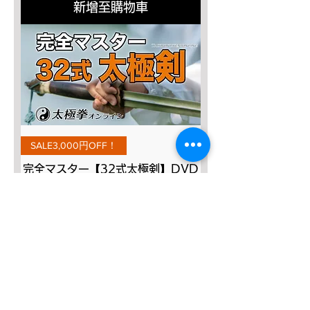
新增至購物車
SALE3,000円OFF！
完全マスター【32式太極剣】DVD
一般價格
促銷價格
JP¥8,800
JP¥5,800
新增至購物車