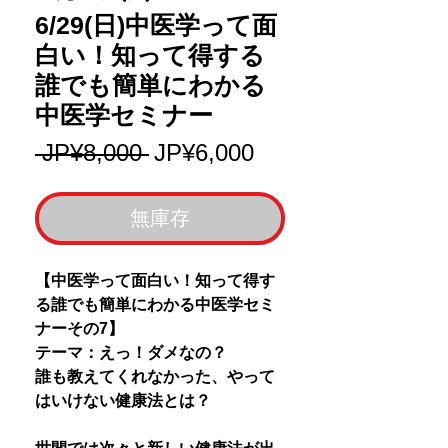
6/29(日)中医学って面
白い！知って得する
誰でも簡単にわかる
中医学セミナー
一
促
 JP¥8,000 
JP¥6,000
般
銷
價
價
無庫存
格
格
【中医学って面白い！知って得す
る誰でも簡単にわかる中医学セミ
ナーその7】
テーマ：えっ！ダメなの？
誰も教えてくれなかった、やって
はいけない健康法とは？