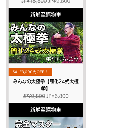
一般價格
促銷價格
JP¥15,800
JP¥9,800
新增至購物車
SALE3,000円OFF！
みんなの太極拳【簡化24式太極
拳】
一般價格
促銷價格
JP¥9,800
JP¥6,800
新增至購物車