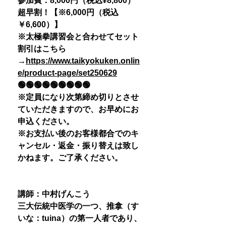
参加費：8,000円（税込¥8,800）
超早割！【※6,000円（税込
￥6,600）】
※太極拳講習会と合わせてセット
割引はこちら
→
https://www.taikyokuken.onlin
e/product-page/set250629
🟢🟢🟢🟢🟢🟢🟢🟢🟢
※定員になり次第締め切りとさせ
ていただきますので、お早めにお
申込ください。
※お支払い後のお客様都合でのキ
ャンセル・返金・振り替えは致し
かねます。ご了承ください。
講師：中村げんこう
三大伝統中医学の一つ、推拿（す
いな：tuina）の第一人者であり、