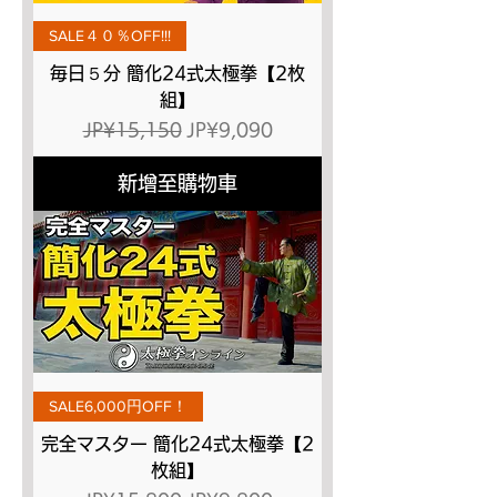
SALE４０％OFF!!!
毎日５分 簡化24式太極拳【2枚
組】
一般價格
促銷價格
JP¥15,150
JP¥9,090
新增至購物車
SALE6,000円OFF！
完全マスター 簡化24式太極拳【2
枚組】