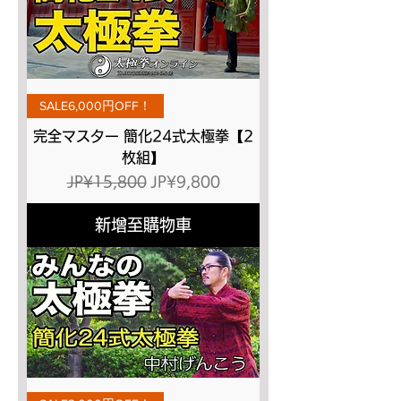
SALE6,000円OFF！
完全マスター 簡化24式太極拳【2
枚組】
一般價格
促銷價格
JP¥15,800
JP¥9,800
新增至購物車