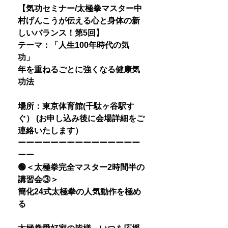
【気功セミナー/太極拳マスター中
村げんこうが伝える心と身体の新
しいバランス！第5回】
テーマ：「人生100年時代の気
功」
年を重ねるごとに強くなる健康気
功法
場所：東京体育館(千駄ヶ谷駅す
ぐ） (お申し込み後に会場詳細をご
連絡いたします）
ーーーーーーーーーーーーーーー
ーー
🟢＜太極拳完全マスター2時間半の
講習会③＞
簡化24式太極拳の人気動作を極め
る