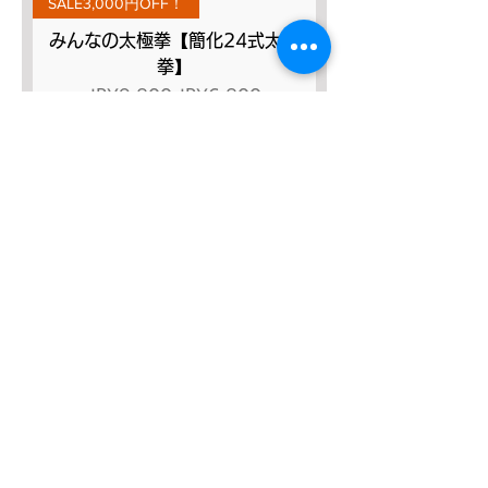
SALE3,000円OFF！
みんなの太極拳【簡化24式太極
拳】
一般價格
促銷價格
JP¥9,800
JP¥6,800
新增至購物車
SALE3,000円OFF！
完全マスター【32式太極剣】DVD
一般價格
促銷價格
JP¥8,800
JP¥5,800
新增至購物車