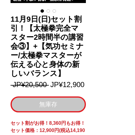
11月9日(日)セット割
引！【太極拳完全マ
スター2時間半の講習
会③】+【気功セミナ
ー/太極拳マスターが
伝える心と身体の新
しいバランス】
一
促
 JP¥20,500 
JP¥12,900
般
銷
價
價
無庫存
格
格
セット割がお得！8,360円もお得！
セット価格：12,900円(税込14,190