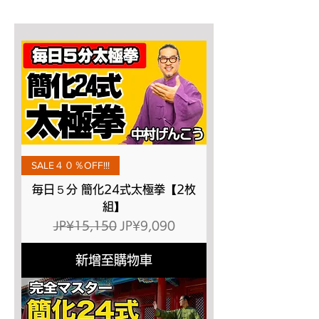
SALE４０％OFF!!!
毎日５分 簡化24式太極拳【2枚
組】
一般價格
促銷價格
JP¥15,150
JP¥9,090
新增至購物車