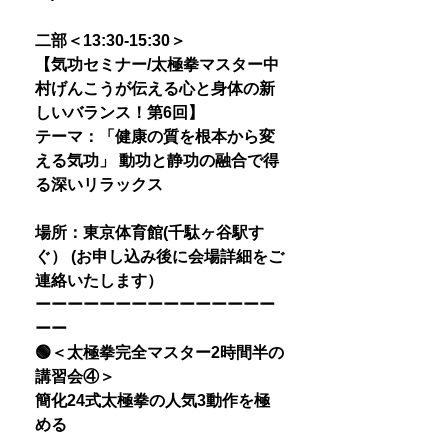
二部＜13:30-15:30＞
【気功セミナー/太極拳マスター中
村げんこうが伝える心と身体の新
しいバランス！第6回】
テーマ：「健康の質を根本から変
える気功」 動功と静功の融合で得
る深いリラックス
場所：東京体育館(千駄ヶ谷駅す
ぐ） (お申し込み後に会場詳細をご
連絡いたします）
ーーーーーーーーーーーーーーー
ーー
🟢＜太極拳完全マスター2時間半の
講習会④＞
簡化24式太極拳の人気3動作を極
める