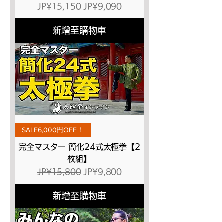
一般價格
促銷價格
JP¥15,150
JP¥9,090
新增至購物車
SALE6,000円OFF！
完全マスター 簡化24式太極拳【2
枚組】
一般價格
促銷價格
JP¥15,800
JP¥9,800
新增至購物車