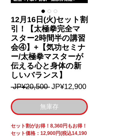
12月16日(火)セット割
引！【太極拳完全マ
スター2時間半の講習
会④】+【気功セミナ
ー/太極拳マスターが
伝える心と身体の新
しいバランス】
一
促
 JP¥20,500 
JP¥12,900
般
銷
價
價
無庫存
格
格
セット割がお得！8,360円もお得！
セット価格：12,900円(税込14,190