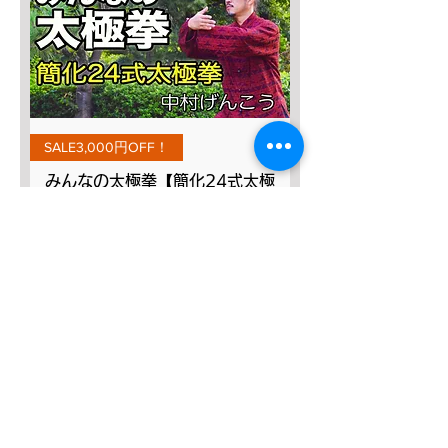
SALE3,000円OFF！
みんなの太極拳【簡化24式太極
拳】
一般價格
促銷價格
JP¥9,800
JP¥6,800
新增至購物車