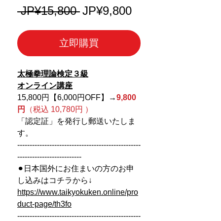
一
促
 JP¥15,800 
JP¥9,800
般
銷
價
價
立即購買
格
格
太極拳理論検定３級
オンライン講座
15,800円【6,000円OFF】
→
9,800
円
（税込 10,780円 ）
「認定証」を発行し郵送いたしま
す。
--------------------------------------------------
--------------------------
⚫︎日本国外にお住まいの方のお申
し込みはコチラから↓
https://www.taikyokuken.online/pro
duct-page/th3fo
--------------------------------------------------