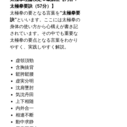
太極拳要訣（57分）】
太極拳の要となる言葉を
“
太極拳要
訣
”
といいます。ここには太極拳の
身体の使い方から心構えが書き記
されています。その中でも重要な
太極拳の要点となる言葉をわかり
やすく、実践しやすく解説。
虚領頂勁
含胸抜背
鬆胯鬆腰
虚実分明
沈肩墜肘
気沈丹田
上下相随
内外合一
相連不断
動中求静