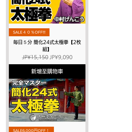
SALE４０％OFF!!!
毎日５分 簡化24式太極拳【2枚
組】
一般價格
促銷價格
JP¥15,150
JP¥9,090
新增至購物車
SALE6,000円OFF！