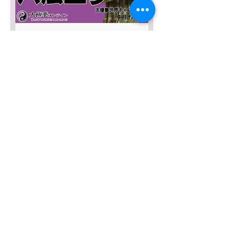
SALE４０％OFF!!!
太極八法五歩 完全マスター
一般價格
促銷價格
JP¥12,120
JP¥7,272
新增至購物車
SALE４０％OFF！
みんなの総合42式太極拳【２枚
組】