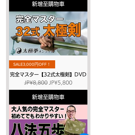
新增至購物車
SALE3,000円OFF！
完全マスター【32式太極剣】DVD
一般價格
促銷價格
JP¥8,800
JP¥5,800
新增至購物車