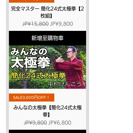
完全マスター 簡化24式太極拳【2
枚組】
一般價格
促銷價格
JP¥15,800
JP¥9,800
新增至購物車
SALE3,000円OFF！
みんなの太極拳【簡化24式太極
拳】
一般價格
促銷價格
JP¥9,800
JP¥6,800