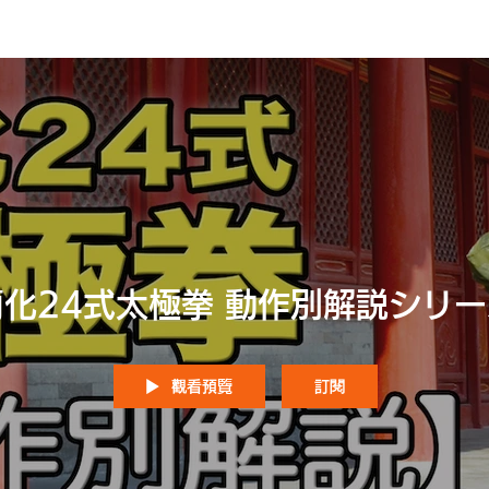
簡化24式太極拳 動作別解説シリ
觀看預覽
訂閱