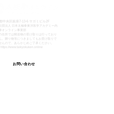
都中央区銀座7-13-6 サガミビル2F
社団法人 日本太極拳東洋医学アカデミー内
拳オンライン事業部
この住所では郵送物の受け取りは行っており
ん。贈り物等につきましてもお受け取りで
せんので、あらかじめご了承ください。
:
https://www.taikyokuken.online
お問い合わせ