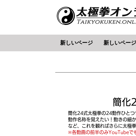
新しいページ
新しいペー
簡化
簡化24式太極拳の24動作ひと
動作名称を覚えたい！動きの細
など、これを観ればさらに太極拳が
※各動画の前半のみYouTub