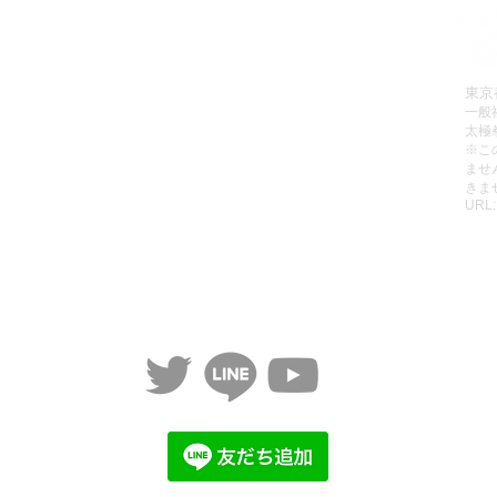
拳理論検定
有料会員へのお申込み方法
会員お申込み
有料動画のご視聴方法
販売
パスワードの再設定方法
東京
一般
レッスン
有料会員の退会方法
太極
動画リスト
無料動画のご視聴方法
​※
ませ
動画をみる
ご利用規約
きま
URL
個人情報保護方針
特定商取引法に基づく表記