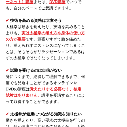
ーネット）講座
または、
DVD講座
でいつで
も、自分のペースでご受講できます。
✔︎
技術を高める資格は大変そう
太極拳は動きを覚えたり、技術を高めること
よりも、
実は太極拳の考え方や身体の使い方
の方が重要
です。頑張りすぎて膝を痛めた
り、覚えられずにストレスになってしまうこ
とは、そもそもがリラクゼーションであるは
ずの太極拳ではなくなってしまいます。
✔︎
試験を受けるのは自信がない
身につくまで、納得して理解できるまで、何
度でも見返すことができるオンラインや
DVDの講座は
覚えたりする必要なく、検定
試験はありません。
講座を受講することによ
って取得することができます。
✔︎
太極拳が健康につながる知識を知りたい
動きを覚えたり、高い要求の太極拳を行うの
は、何が健康につながるのだろうか…。と疑