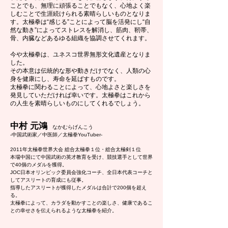
ことでも、無理に頑張ることでもなく、心地よく楽
しむことで生涯続けられる素晴らしいものとなりま
す。太極拳は“感じる”ことによって脳を活発にし“自
然な動き”によってストレスを解消し、筋肉、靭帯、
骨、内臓などあるゆる組織を協調させてくれます。
今や​太極拳は、ユネスコ世界無形文化遺産となりま
した。
その本意は伝統的な形や動きだけでなく、人類の心
身を健康にし、寿命を延ばすものです。
太極拳に関わることによって、心地よさと楽しさを
発見していただければ幸いです。太極拳はこれから
の人生を素晴らしいものにしてくれるでしょう。
中村 元鴻
なかむらげんこう
-
中国武術家／中医師／太極拳YouTuber-
2011年太極拳世界大会 総合太極拳１位・総合太極剣１位
本場中国にて中国武術の英才教育を受け、競技選手として世界
で40個のメダルを獲得。
JOC日本オリンピック委員会強化コーチ、全日本代表コーチと
してアスリートの育成にも従事。
指導したアスリートが獲得したメダルは合計で200個を超え
る。
太極拳によって、カラダを動かすことの楽しさ、健康であるこ
との幸せさを伝えられるような太極拳を紹介。