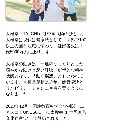
太極拳（TAI-CHI）は中国武術のひとつ。
太極拳は現代は健康法として、世界中150
以上の国と地域に伝わり、愛好者数は１
億5000万人に上ります。
太極拳の動きは、一連のゆっくりとした
穏やかな動きと深い呼吸、瞑想的な精神
状態となり、
「動く瞑想」
ともいわれて
います。
太極拳運動は近年、健康増進と
リハビリテーションに重点を置くように
なりました。
2020年12月、国連教育科学文化機関（ユ
ネスコ：UNESCO）に太極拳は“世界無形
文化遺産”として登録されました。