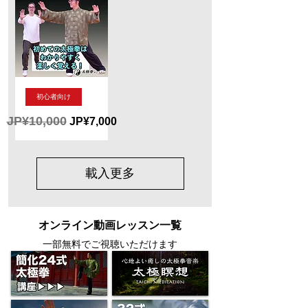
極
極
拳
拳】
革
DVD
命！
全
方
向
か
ら
新
見
初心者向け
作！
る！
初
JP¥10,000
一般價格
促銷價格
JP¥7,000
級・
入
門
太
極
拳
載入更多
DVD
太
極
拳
革
オンライン動画レッスン一覧
命！
全
一部無料でご視聴いただけます
方
向
か
ら
見
る！