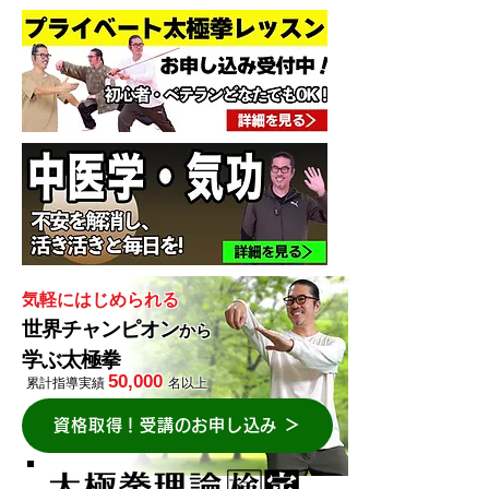
気軽に​はじめられる
世界チャンピオン
から
学ぶ太極拳
50,000
累計指導実績
名以上
資格取得！受講のお申し込み ＞