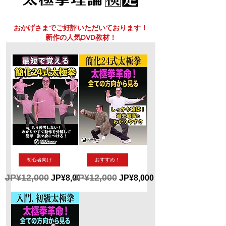
おかげさまでご好評いただいております！
新作の人気DVD教材！
【最
新
初心者向け
おすすめ！
短
作！
で
簡
JP¥12,000
JP¥12,000
一般價格
促銷價格
一般價格
促銷價格
JP¥8,000
JP¥8,000
覚
化
24
え
式
る！
太
簡
極
化
拳
24
DVD
式
太
太